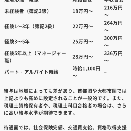
216万円
未経験者（簿記3級）
18万円～
～
264万円
経験1～3年（簿記2級）
22万円～
～
300万円
経験3～5年
25万円～
～
経験5年以上（マネージャー
336万円
28万円～
職）
～
時給1,100円
パート・アルバイト時給
–
～
給与は地域によっても差があり、首都圏や大都市圏では
上記よりも高めに設定されることが一般的です。また、
税理士資格保有者や、税理士科目合格者の場合は、さら
に高い給与水準が期待できます。
待遇面では、社会保険完備、交通費支給、資格取得支援